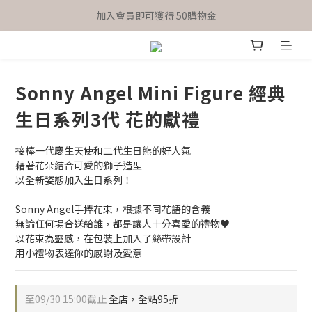
TIMEAN開站慶！全館結帳再享95折優惠
加入會員即可獲得 50購物金
TIMEAN開站慶！全館結帳再享95折優惠
Sonny Angel Mini Figure 經典
生日系列3代 花的獻禮
接棒一代慶生天使和二代生日熊的好人氣
藉著花朵結合可愛的獅子造型
以全新姿態加入生日系列！
Sonny Angel手捧花束，根據不同花語的含義
無論任何場合送給誰，都是讓人十分喜愛的禮物♥
以花束為靈感，在包裝上加入了絲帶設計
用小禮物表達你的感謝及愛意
至
09/30 15:00
截止
全店，全站95折