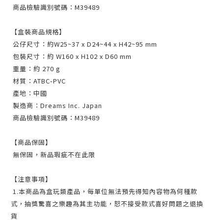
商品檢驗識別號碼：M39489
【盒裝商品規格】
公仔尺寸：約W25~37 x D24~44 x H42~95 mm
包裝尺寸：約 W160 x H102 x D60 mm
重量：約 270 g
材質：ATBC-PVC
產地：中國
製造商：Dreams Inc. Japan
商品檢驗識別號碼：M39489
【商品保固】
無保固，新品瑕疵不在此限
【注意事項】
1.本商品為盒玩類產品，每單位無法預先得知內容物為何種款
式，抽獎驚喜之樂趣為其主功能，恕不接受款式喜好問題之退換
貨