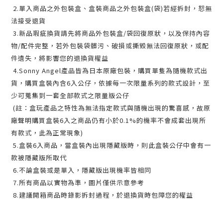
2.單入商品之外包裝盒、盒裝商品之外包裝盒(袋)若經拆封，恕無
法接受退貨
3.新品瑕疵換貨請先將商品外包裝盒/袋回復原狀，以及保持內容
物/配件完整，若外包裝袋髒污、破損或撕毀無法回復原狀，或配
件遺失，將影響您的退換貨權益
4.Sonny Angel產品皆為日本原廠包裝，購買單隻為隨機款式出
貨，購買盒裝內含6入公仔，依據每一次限量系列的款式設計，至
少可蒐集到一套全部款式之限量版公仔
(註：盒玩產品之特性為無法指定款式與隨機出現的驚喜感，故原
廠聲明購買盒裝6入之商品仍有小於0.1%的機率不會成套出現所
有款式，此為正常現象)
5.盒裝6入商品，當盒裝內出現隱藏版時，則此盒裝公仔中會有一
款被隱藏版所取代
6.不論盒裝或是單入，隱藏版出現機率皆相同
7.所有商品以實物為準，圖片僅供示意參考
8.建議開箱商品時錄影拆封過程，於退換貨時包障您的權益