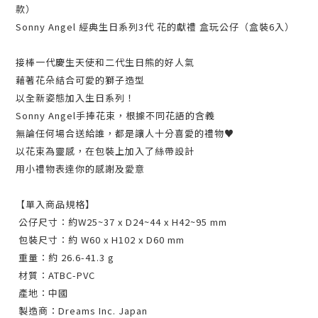
款）
Sonny Angel 經典生日系列3代 花的獻禮 盒玩公仔（盒裝6入）
接棒一代慶生天使和二代生日熊的好人氣
藉著花朵結合可愛的獅子造型
以全新姿態加入生日系列！
Sonny Angel手捧花束，根據不同花語的含義
無論任何場合送給誰，都是讓人十分喜愛的禮物♥
以花束為靈感，在包裝上加入了絲帶設計
用小禮物表達你的感謝及愛意
【單入商品規格】
公仔尺寸：約W25~37 x D24~44 x H42~95 mm
包裝尺寸：約 W60 x H102 x D60 mm
重量：約 26.6-41.3 g
材質：ATBC-PVC
產地：中國
製造商：Dreams Inc. Japan